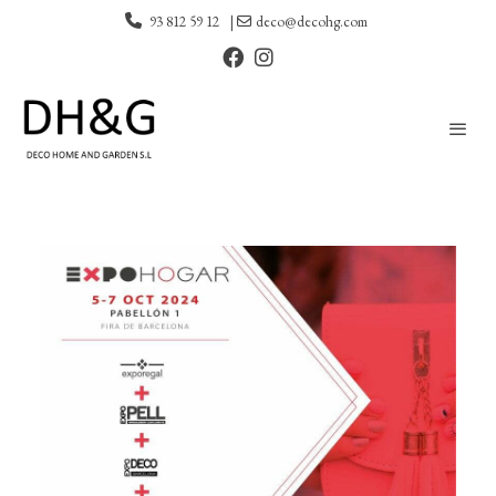
93 812 59 12
|
deco@decohg.com