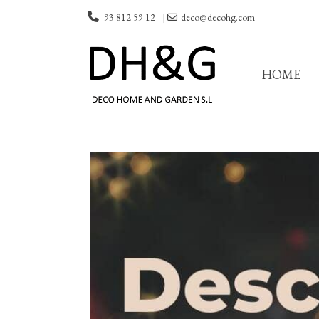
93 812 59 12
|
deco@decohg.com
HOME